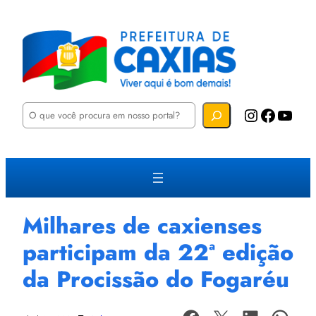
P
Instagram
Facebook
YouTube
e
s
q
u
i
s
a
r
Milhares de caxienses
participam da 22ª edição
da Procissão do Fogaréu