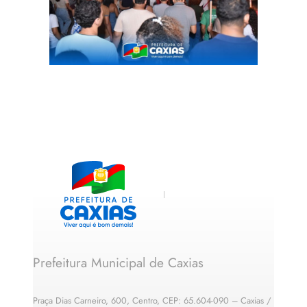
Prefeitura Municipal de Caxias
Praça Dias Carneiro, 600, Centro, CEP: 65.604-090 – Caxias /