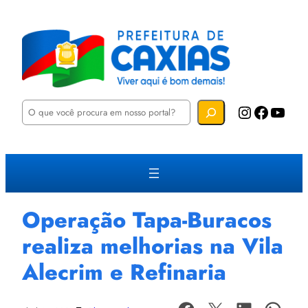
P
Instagram
Facebook
YouTube
e
s
q
u
i
s
a
r
Operação Tapa-Buracos
realiza melhorias na Vila
Alecrim e Refinaria