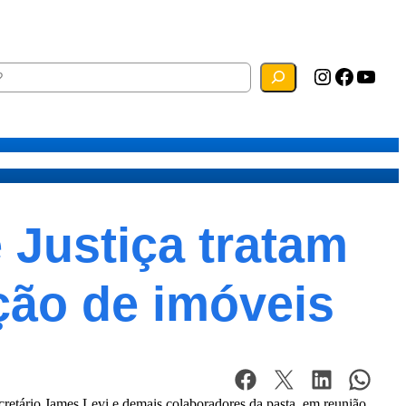
Instagram
Facebook
YouTube
ias
Mapa do Site
Webmail
e Justiça tratam
ção de imóveis
ecretário James Levi e demais colaboradores da pasta, em reunião