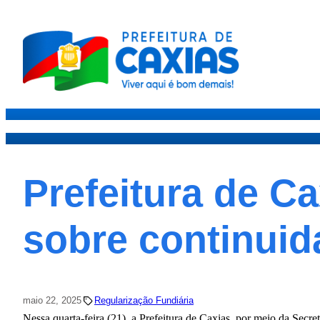
Caxias
Governo
Secre
Prefeitura de Ca
sobre continuid
maio 22, 2025
Regularização Fundiária
Nessa quarta-feira (21), a Prefeitura de Caxias, por meio da Secr