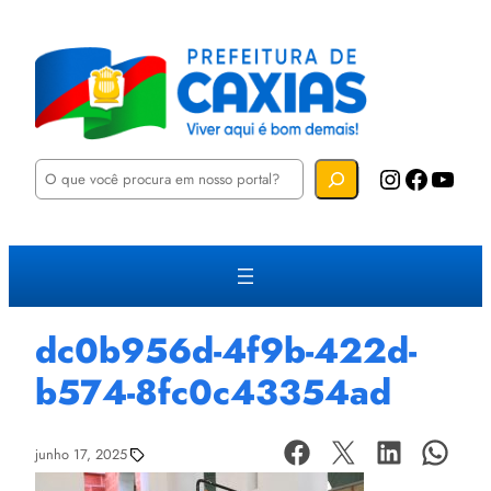
P
Instagram
Facebook
YouTube
e
s
q
u
i
s
a
r
dc0b956d-4f9b-422d-
b574-8fc0c43354ad
junho 17, 2025