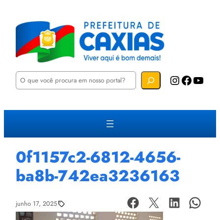
P
Instagram
Facebook
YouTube
e
s
q
u
i
s
a
r
0f1157c2-6812-4656-
ba8b-742ea3236163
junho 17, 2025