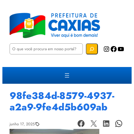
P
Instagram
Facebook
YouTube
e
s
q
u
i
s
a
r
98fe384d-8579-4937-
a2a9-9fe4d5b609ab
junho 17, 2025