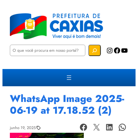
P
Instagram
Facebook
YouTube
e
s
q
u
i
s
a
r
WhatsApp Image 2025-
06-19 at 17.18.52 (2)
junho 19, 2025