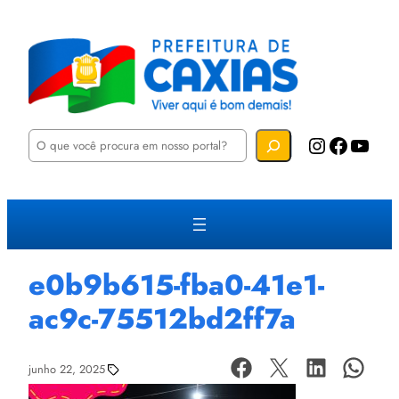
P
Instagram
Facebook
YouTube
e
s
q
u
i
s
a
r
e0b9b615-fba0-41e1-
ac9c-75512bd2ff7a
junho 22, 2025