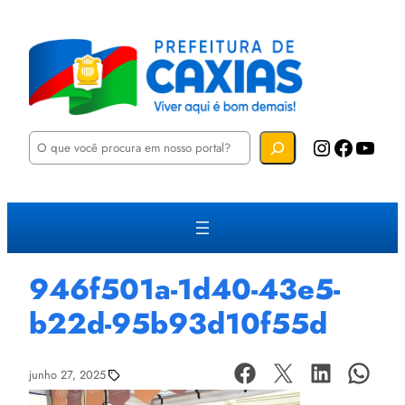
P
Instagram
Facebook
YouTube
e
s
q
u
i
s
a
r
946f501a-1d40-43e5-
b22d-95b93d10f55d
junho 27, 2025