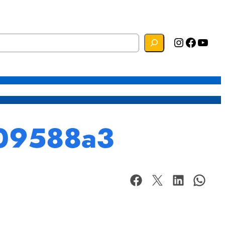
Instagram
Facebook
YouTube
s
Mapa do Site
Webmail
709588a3