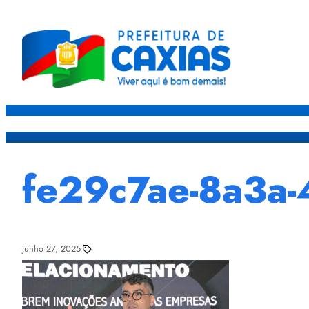
Caxias
Governo
Sec
fe29c7ae-8a3a
junho 27, 2025