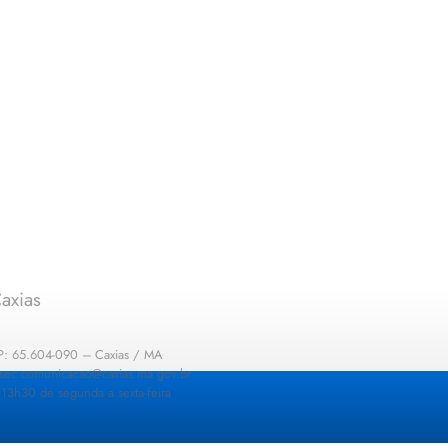
axias
EP: 65.604-090 – Caxias / MA
: sec.comunicacao@caxias.ma.gov.br
13h30 de segunda a sexta-feira