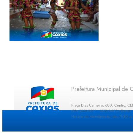
Prefeitura Municipal de C
Praça Dias Carneiro, 600, Centro, C
(99) 2221-0011 · 2221-0012 | E-mail
Horário de Atendimento: das 7h30 as 