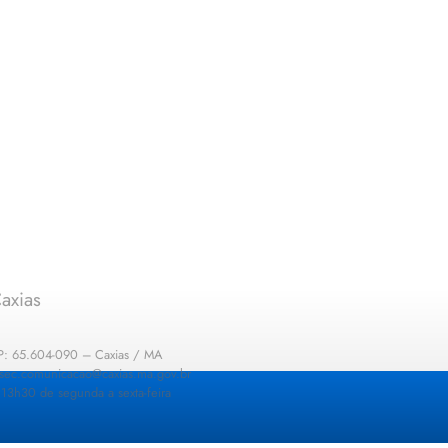
axias
EP: 65.604-090 – Caxias / MA
: sec.comunicacao@caxias.ma.gov.br
13h30 de segunda a sexta-feira