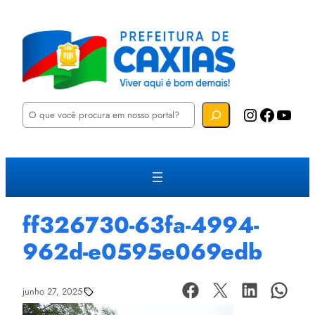
P
Instagram
Facebook
YouTube
e
s
q
u
i
s
a
r
ff326730-63fa-4994-
962d-e0595e069edb
junho 27, 2025