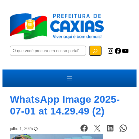
P
Instagram
Facebook
YouTube
e
s
q
u
i
s
a
r
WhatsApp Image 2025-
07-01 at 14.29.49 (2)
julho 1, 2025