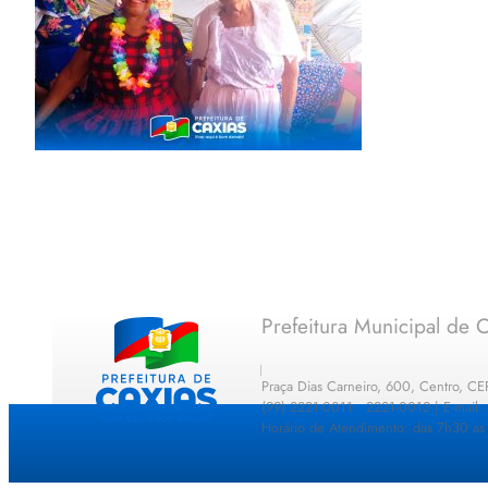
Prefeitura Municipal de C
Praça Dias Carneiro, 600, Centro, C
(99) 2221-0011 · 2221-0012 | E-mail
Horário de Atendimento: das 7h30 as 