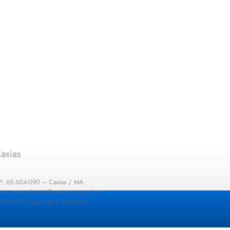
axias
EP: 65.604-090 – Caxias / MA
: sec.comunicacao@caxias.ma.gov.br
13h30 de segunda a sexta-feira