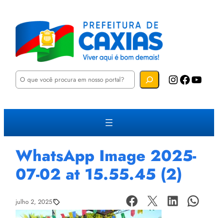
P
Instagram
Facebook
YouTube
e
s
q
u
i
s
a
r
WhatsApp Image 2025-
07-02 at 15.55.45 (2)
julho 2, 2025