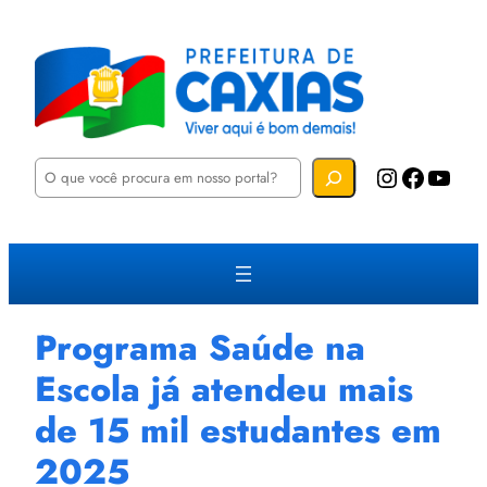
P
Instagram
Facebook
YouTube
e
s
q
u
i
s
a
r
Programa Saúde na
Escola já atendeu mais
de 15 mil estudantes em
2025