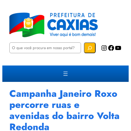
P
Instagram
Facebook
YouTube
e
s
q
u
i
s
a
r
Campanha Janeiro Roxo
percorre ruas e
avenidas do bairro Volta
Redonda