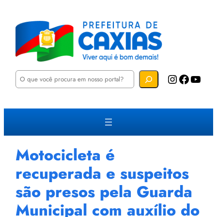
P
Instagram
Facebook
YouTube
e
s
q
u
i
s
a
r
Motocicleta é
recuperada e suspeitos
são presos pela Guarda
Municipal com auxílio do