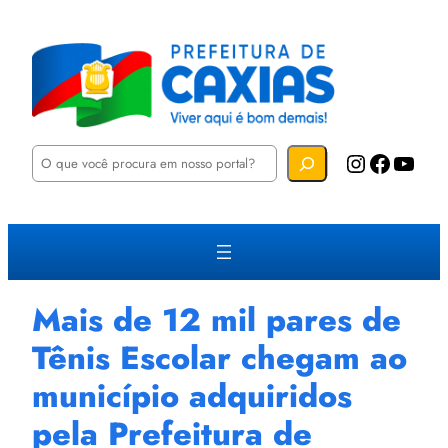
P
Instagram
Facebook
YouTube
e
s
q
u
i
s
a
r
Mais de 12 mil pares de
Tênis Escolar chegam ao
município adquiridos
pela Prefeitura de