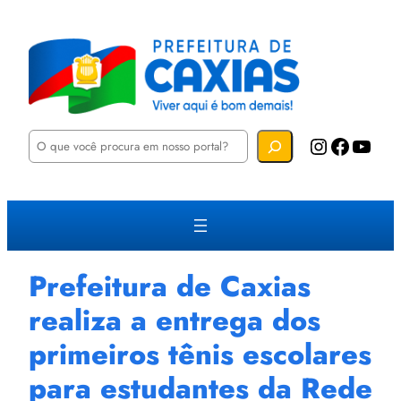
P
Instagram
Facebook
YouTube
e
s
q
u
i
s
a
r
Prefeitura de Caxias
realiza a entrega dos
primeiros tênis escolares
para estudantes da Rede