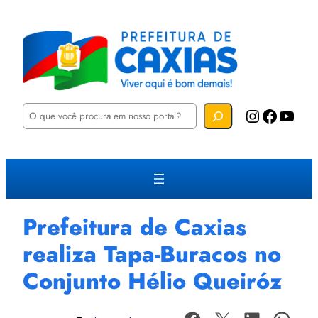
P
Instagram
Facebook
YouTube
e
s
q
u
i
s
a
r
Prefeitura de Caxias
realiza Tapa-Buracos no
Conjunto Hélio Queiróz