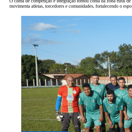
O clima de competição e integração tomou conta da zona rural de 
movimenta atletas, torcedores e comunidades, fortalecendo o espo