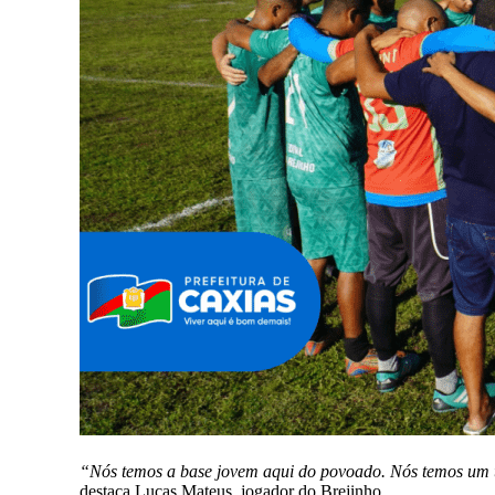
“Nós temos a base jovem aqui do povoado. Nós temos um ti
destaca Lucas Mateus, jogador do Brejinho.