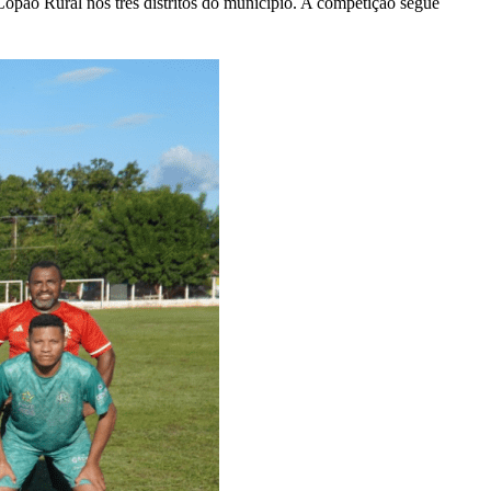
Copão Rural nos três distritos do município. A competição segue