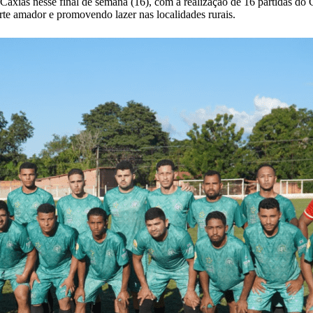
Caxias nesse final de semana (16), com a realização de 16 partidas do 
rte amador e promovendo lazer nas localidades rurais.