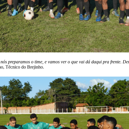
nós preparamos o time, e vamos ver o que vai dá daqui pra frente. De
no, Técnico do Brejinho.