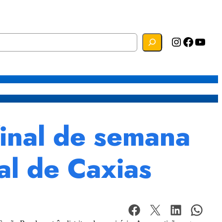
Instagram
Facebook
YouTube
s
Mapa do Site
Webmail
final de semana
al de Caxias