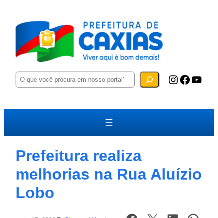
P
Instagram
Facebook
YouTube
e
s
q
u
i
s
a
r
Prefeitura realiza
melhorias na Rua Aluízio
Lobo