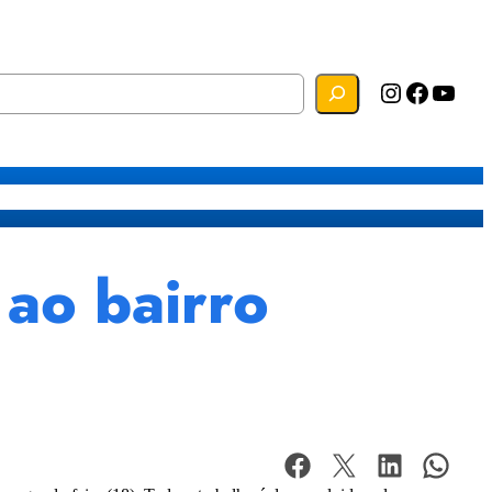
Instagram
Facebook
YouTube
s
Mapa do Site
Webmail
 ao bairro