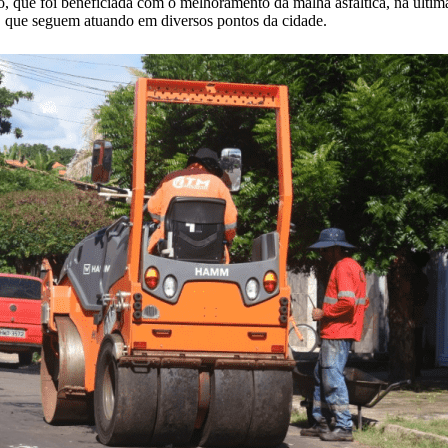
que foi beneficiada com o melhoramento da malha asfáltica, na última 
, que seguem atuando em diversos pontos da cidade.