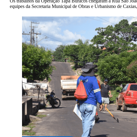
Os trabalhos da Operação Tapa Buracos chegaram à Rua São João, 
equipes da Secretaria Municipal de Obras e Urbanismo de Caxias