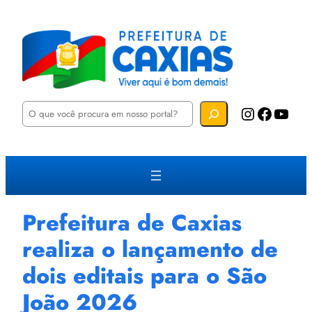
P
Instagram
Facebook
YouTube
e
s
q
u
i
s
a
r
Prefeitura de Caxias
realiza o lançamento de
dois editais para o São
João 2026