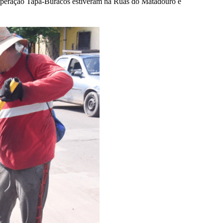
a Operação Tapa-Buracos estiveram na Ruas do Matadouro e