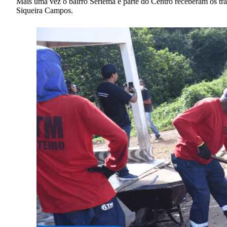
Mais uma vez o bairro Seriema e parte do Centro receberam os tr
Siqueira Campos.