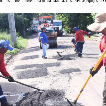
abalhos de melhoramento da malha asfáltica. Desta vez, as equipes d