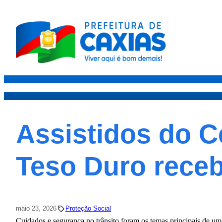
Caxias
Governo
Secre
Assistidos do C
Teso Duro receb
maio 23, 2026
Proteção Social
Cuidados e segurança no trânsito foram os temas principais de um