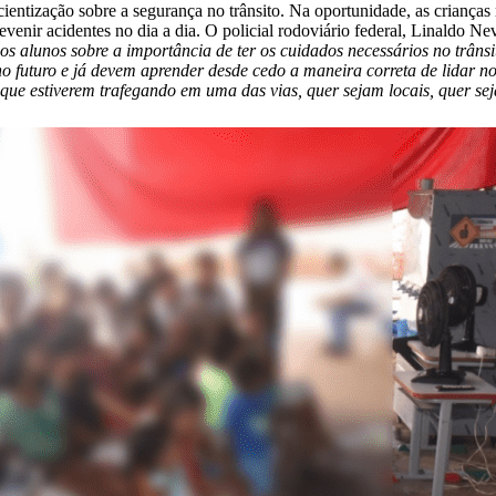
tização sobre a segurança no trânsito. Na oportunidade, as crianças r
prevenir acidentes no dia a dia. O policial rodoviário federal, Linaldo 
alunos sobre a importância de ter os cuidados necessários no trânsit
o futuro e já devem aprender desde cedo a maneira correta de lidar no
 que estiverem trafegando em uma das vias, quer sejam locais, quer sej