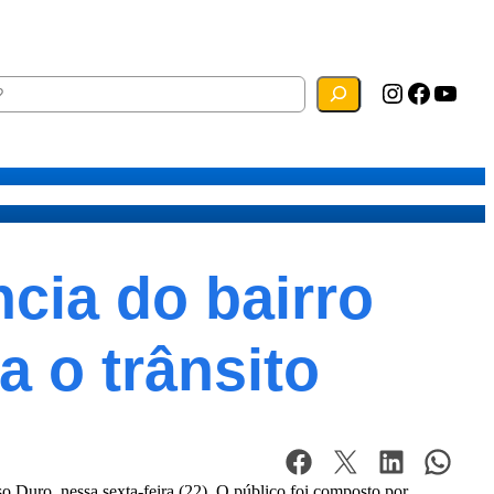
Instagram
Facebook
YouTube
ias
Mapa do Site
Webmail
cia do bairro
 o trânsito
o Duro, nessa sexta-feira (22). O público foi composto por