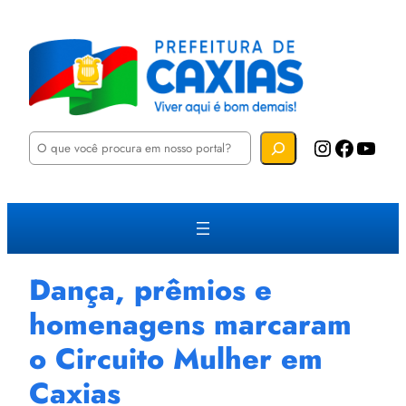
P
Instagram
Facebook
YouTube
e
s
q
u
i
s
a
r
Dança, prêmios e
homenagens marcaram
o Circuito Mulher em
Caxias