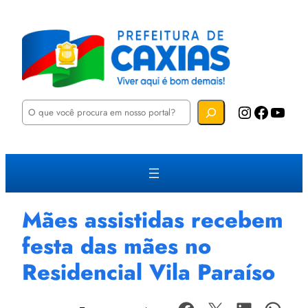
P
Instagram
Facebook
YouTube
e
s
q
u
i
s
a
r
Mães assistidas recebem
festa das mães no
Residencial Vila Paraíso