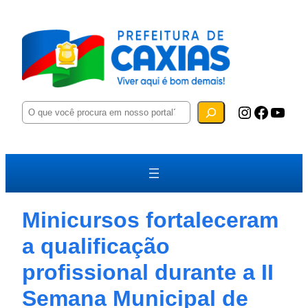
P
Instagram
Facebook
YouTube
e
s
q
u
i
s
a
r
Minicursos fortaleceram
a qualificação
profissional durante a II
Semana Municipal de