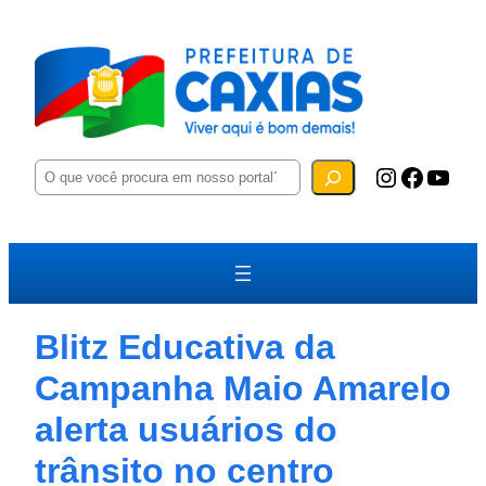
P
Instagram
Facebook
YouTube
e
s
q
u
i
s
a
r
Blitz Educativa da
Campanha Maio Amarelo
alerta usuários do
trânsito no centro