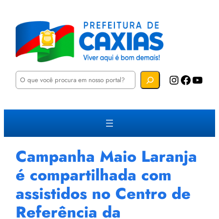
P
Instagram
Facebook
YouTube
e
s
q
u
i
s
a
r
Campanha Maio Laranja
é compartilhada com
assistidos no Centro de
Referência da