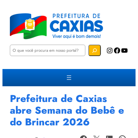
P
Instagram
Facebook
YouTube
e
s
q
u
i
s
a
r
Prefeitura de Caxias
abre Semana do Bebê e
do Brincar 2026