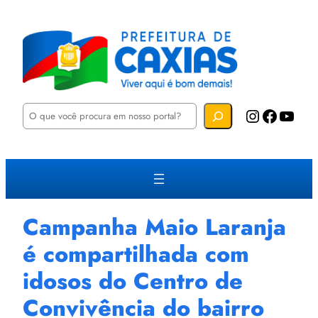
P
Instagram
Facebook
YouTube
e
s
q
u
i
s
a
r
Campanha Maio Laranja
é compartilhada com
idosos do Centro de
Convivência do bairro