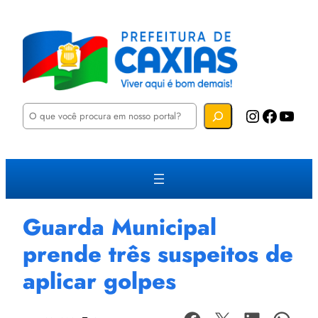
P
Instagram
Facebook
YouTube
e
s
q
u
i
s
a
r
Guarda Municipal
prende três suspeitos de
aplicar golpes