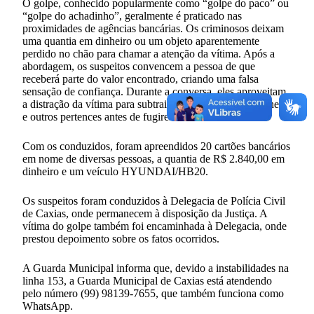
O golpe, conhecido popularmente como “golpe do paco” ou
“golpe do achadinho”, geralmente é praticado nas
proximidades de agências bancárias. Os criminosos deixam
uma quantia em dinheiro ou um objeto aparentemente
perdido no chão para chamar a atenção da vítima. Após a
abordagem, os suspeitos convencem a pessoa de que
receberá parte do valor encontrado, criando uma falsa
sensação de confiança. Durante a conversa, eles aproveitam
a distração da vítima para subtrair cartões bancários, dinheiro
e outros pertences antes de fugirem do local.
Com os conduzidos, foram apreendidos 20 cartões bancários
em nome de diversas pessoas, a quantia de R$ 2.840,00 em
dinheiro e um veículo HYUNDAI/HB20.
Os suspeitos foram conduzidos à Delegacia de Polícia Civil
de Caxias, onde permanecem à disposição da Justiça. A
vítima do golpe também foi encaminhada à Delegacia, onde
prestou depoimento sobre os fatos ocorridos.
A Guarda Municipal informa que, devido a instabilidades na
linha 153, a Guarda Municipal de Caxias está atendendo
pelo número (99) 98139-7655, que também funciona como
WhatsApp.