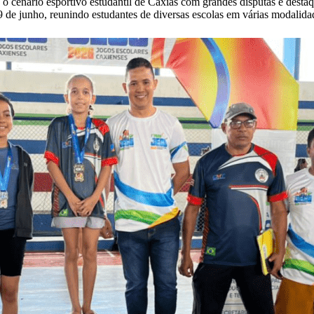
cenário esportivo estudantil de Caxias com grandes disputas e destaqu
 9 de junho, reunindo estudantes de diversas escolas em várias modalida