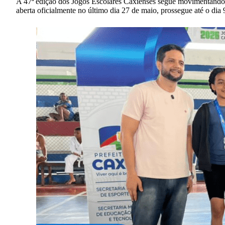
A 47ª edição dos Jogos Escolares Caxienses segue movimentando o 
aberta oficialmente no último dia 27 de maio, prossegue até o dia