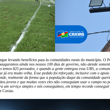
segue levando benefícios para às comunidades rurais do município. O Pr
auguramos ainda nos nossos 100 dias de governo, não atende somente a
, nós temos 825 povoados, e quando a gente entregou essa UBS, a com
que já era muito velha. Esse pedido foi reforçado, inclusive com o ap
ande, realmente da forma que a população daqui da comunidade quer
os jovens e que muitas vezes eles não conseguiam usar o campo no pe
a um serviço simples e nós conseguimos, em tempo recorde conseguir
de Caxias.