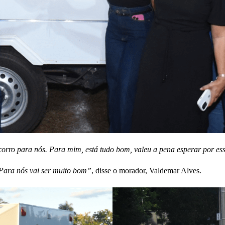
orro para nós. Para mim, está tudo bom, valeu a pena esperar por e
 Para nós vai ser muito bom”
, disse o morador, Valdemar Alves.