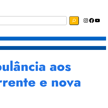
Instagram
Facebook
YouTube
s
Mapa do Site
Webmail
ulância aos
rrente e nova