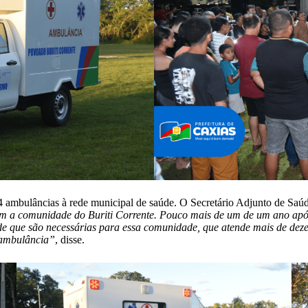
4 ambulâncias à rede municipal de saúde. O Secretário Adjunto de Saú
m a comunidade do Buriti Corrente. Pouco mais de um de um ano após
de que são necessárias para essa comunidade, que atende mais de deze
 ambulância”
, disse.