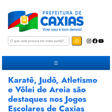
P
Instagram
Facebook
YouTube
e
s
q
u
i
s
a
r
Karatê, Judô, Atletismo
e Vôlei de Areia são
destaques nos Jogos
Escolares de Caxias