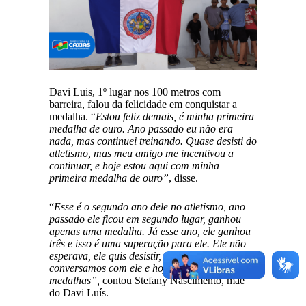
Davi Luis, 1º lugar nos 100 metros com
barreira, falou da felicidade em conquistar a
medalha. “
Estou feliz demais, é minha primeira
medalha de ouro. Ano passado eu não era
nada, mas continuei treinando. Quase desisti do
atletismo, mas meu amigo me incentivou a
continuar, e hoje estou aqui com minha
primeira medalha de ouro”
, disse.
“
Esse é o segundo ano dele no atletismo, ano
passado ele ficou em segundo lugar, ganhou
apenas uma medalha. Já esse ano, ele ganhou
três e isso é uma superação para ele. Ele não
esperava, ele quis desistir, mas eu e os amigos
conversamos com ele e hoje está com três
medalhas”,
contou Stefany Nascimento, mãe
do Davi Luís.