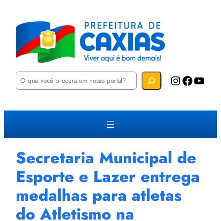
P
Instagram
Facebook
YouTube
e
s
q
u
i
s
a
r
Secretaria Municipal de
Esporte e Lazer entrega
medalhas para atletas
do Atletismo na