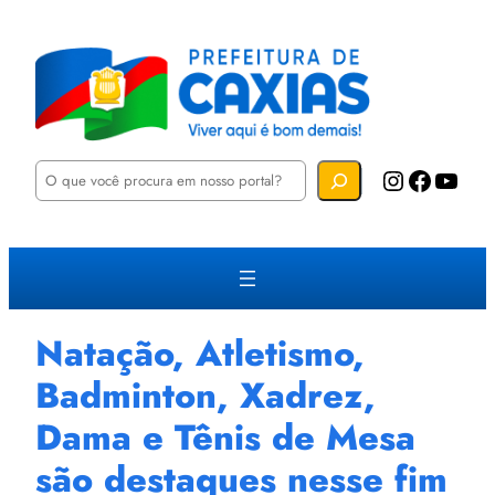
P
Instagram
Facebook
YouTube
e
s
q
u
i
s
a
r
Natação, Atletismo,
Badminton, Xadrez,
Dama e Tênis de Mesa
são destaques nesse fim