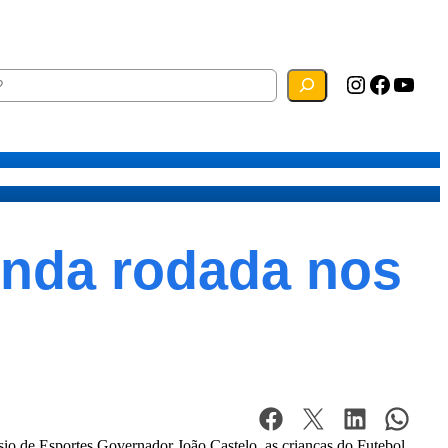
Instagram
Facebook
YouTube
ias
Mapa do Site
Webmail
unda rodada nos
o de Esportes Governador João Castelo, as crianças do Futebol