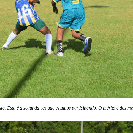
sta. Esta é a segunda vez que estamos participando. O mérito é dos me