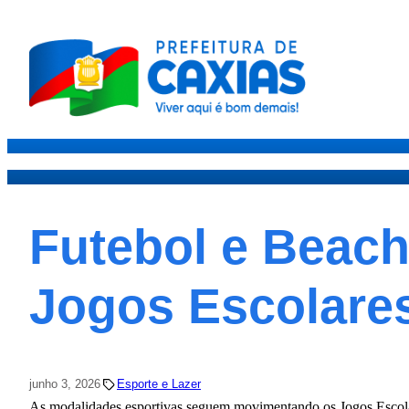
Caxias
Governo
Secre
Futebol e Beac
Jogos Escolare
junho 3, 2026
Esporte e Lazer
As modalidades esportivas seguem movimentando os Jogos Escola