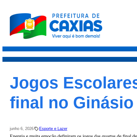
Caxias
Governo
Secre
Jogos Escolares
final no Ginási
junho 6, 2026
Esporte e Lazer
Energia e muita emoção definiram os jogos das quartas de final d