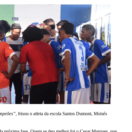
campeões”
, frisou o atleta da escola Santos Dumont, Moisés
 da próxima fase. Quem se deu melhor foi o Cesar Marques, que