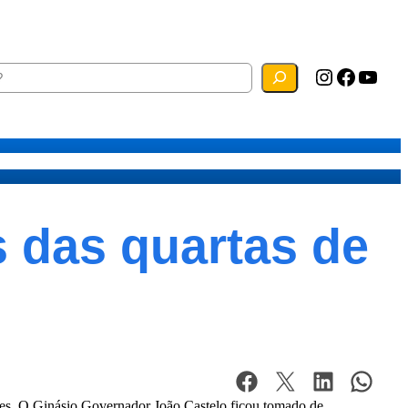
Instagram
Facebook
YouTube
ias
Mapa do Site
Webmail
 das quartas de
enses. O Ginásio Governador João Castelo ficou tomado de