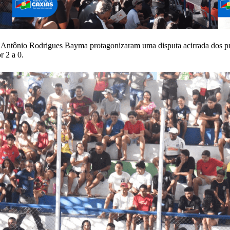
o Antônio Rodrigues Bayma protagonizaram uma disputa acirrada dos pr
r 2 a 0.