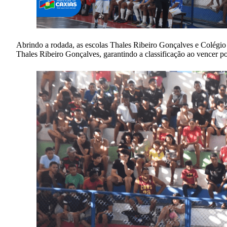
Abrindo a rodada, as escolas Thales Ribeiro Gonçalves e Colégi
Thales Ribeiro Gonçalves, garantindo a classificação ao vencer po