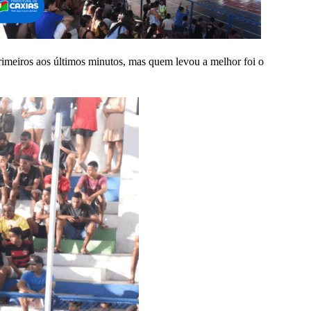
imeiros aos últimos minutos, mas quem levou a melhor foi o