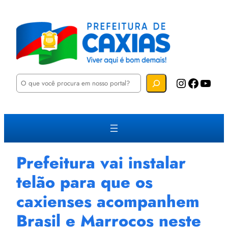
P
Instagram
Facebook
YouTube
e
s
q
u
i
s
a
r
Prefeitura vai instalar
telão para que os
caxienses acompanhem
Brasil e Marrocos neste