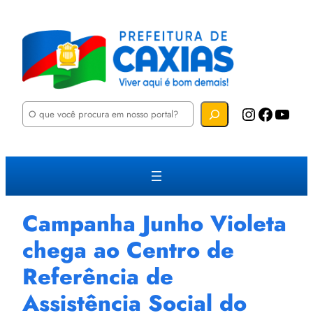
P
Instagram
Facebook
YouTube
e
s
q
u
i
s
a
r
Campanha Junho Violeta
chega ao Centro de
Referência de
Assistência Social do