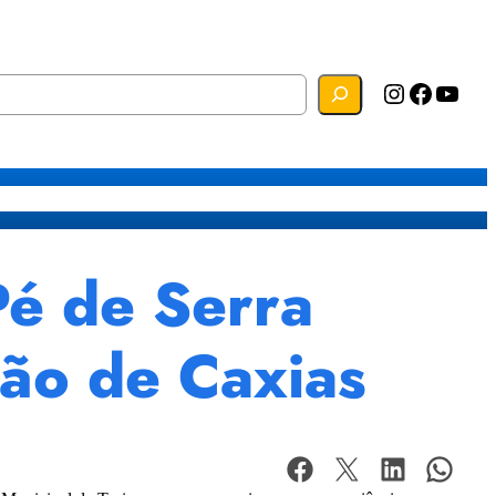
Instagram
Facebook
YouTube
s
Mapa do Site
Webmail
Pé de Serra
oão de Caxias