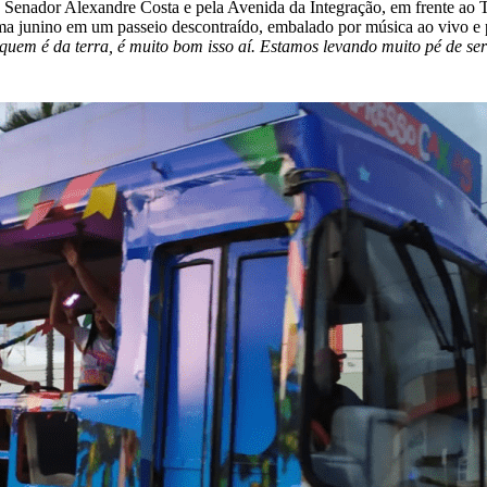
 Senador Alexandre Costa e pela Avenida da Integração, em frente ao T
ima junino em um passeio descontraído, embalado por música ao vivo e p
quem é da terra, é muito bom isso aí. Estamos levando muito pé de se