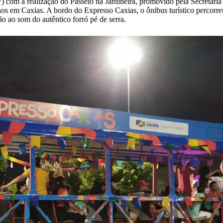
) com a realização do Passeio na Jardineira, promovido pela Secretari
ninos em Caxias. A bordo do Expresso Caxias, o ônibus turístico percorr
ão ao som do autêntico forró pé de serra.