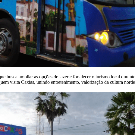
que busca ampliar as opções de lazer e fortalecer o turismo local dura
uem visita Caxias, unindo entretenimento, valorização da cultura nordes