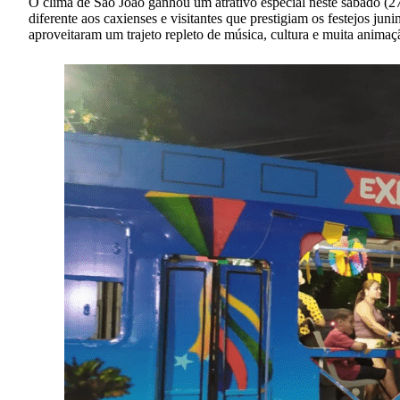
O clima de São João ganhou um atrativo especial neste sábado (27
diferente aos caxienses e visitantes que prestigiam os festejos ju
aproveitaram um trajeto repleto de música, cultura e muita animaç