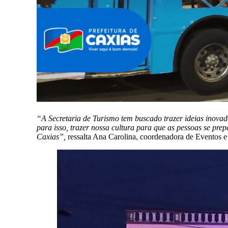
“A Secretaria de Turismo tem buscado trazer ideias inovad
para isso, trazer nossa cultura para que as pessoas se pr
Caxias”,
ressalta Ana Carolina, coordenadora de Eventos e 