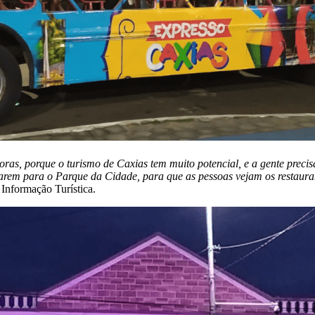
oras, porque o turismo de Caxias tem muito potencial, e a gente precis
eparem para o Parque da Cidade, para que as pessoas vejam os restaura
Informação Turística.