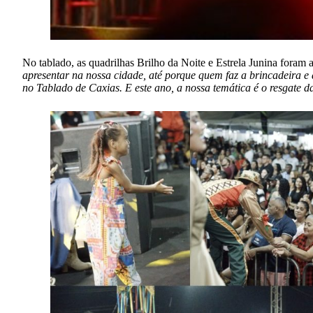
No tablado, as quadrilhas Brilho da Noite e Estrela Junina foram a
apresentar na nossa cidade, até porque quem faz a brincadeira e 
no Tablado de Caxias. E este ano, a nossa temática é o resgate d