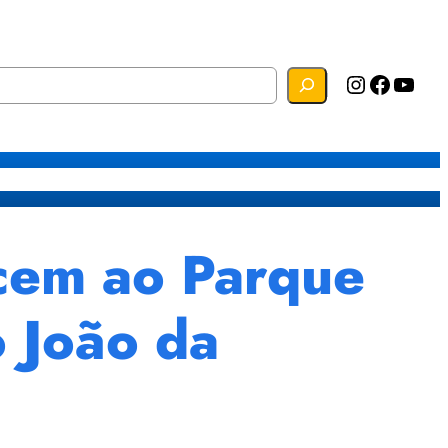
Instagram
Facebook
YouTube
s
Mapa do Site
Webmail
cem ao Parque
o João da