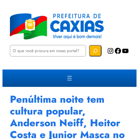
P
Instagram
Facebook
YouTube
e
s
q
u
i
s
a
r
Penúltima noite tem
cultura popular,
Anderson Neiff, Heitor
Costa e Junior Masca no