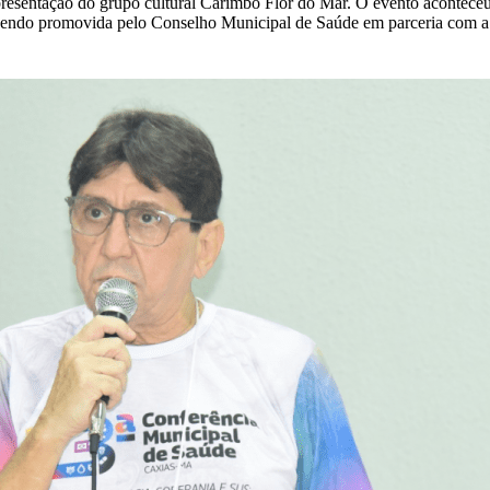
resentação do grupo cultural Carimbó Flor do Mar. O evento aconteceu
endo promovida pelo Conselho Municipal de Saúde em parceria com a Pr