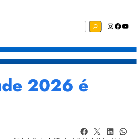
Instagram
Facebook
YouTube
s
Mapa do Site
Webmail
aúde 2026 é