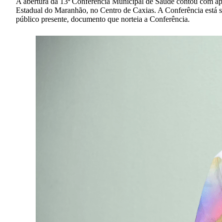
A abertura da 13ª Conferência Municipal de Saúde contou com ap
Estadual do Maranhão, no Centro de Caxias. A Conferência está s
público presente, documento que norteia a Conferência.