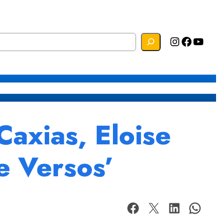
Instagram
Facebook
YouTube
s
Mapa do Site
Webmail
axias, Eloise
e Versos’