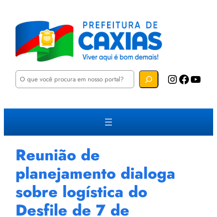
P
Instagram
Facebook
YouTube
e
s
q
u
i
s
a
r
Reunião de
planejamento dialoga
sobre logística do
Desfile de 7 de